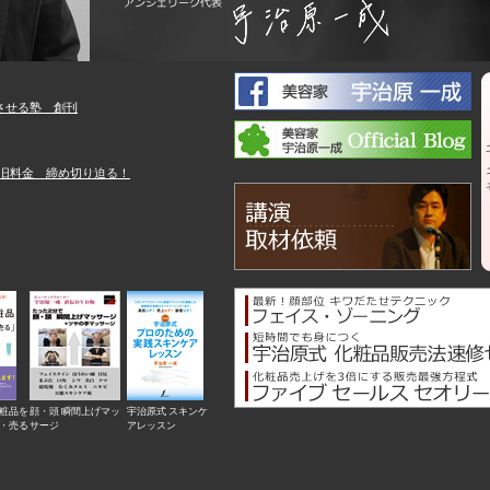
粧品を
顔・頭 瞬間上げマッ
宇治原式 スキンケ
・売る
サージ
アレッスン