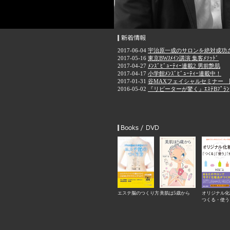
エステ脳のつくり方
美肌は5歳から
オリジナル化
つくる・使う