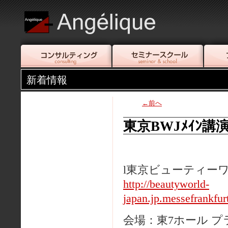
新着情報
←前へ
東京BWJﾒｲﾝ講演
l東京ビューティーワ
http://beautyworld-
japan.jp.messefrankfur
会場：東7ホール 